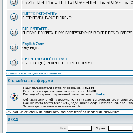
ГЋГЎ ГіГ­ГЁГўГҐГ°Г±ГЁГІГҐГІГ Гµ, ГЄГ®Г«Г«ГҐГ¤Г¦Г Гµ, ГёГЄГ®Г«Г Гµ, ГЄГ
ГЏГ°Г® ГЄГ®Г¬ГЇГ»
Г†ГҐГ«ГҐГ§Г®, Г±Г®ГґГІ ГЁ ГІ. Г¤.
Г‡Г Г°ГіГ«ГҐГ¬
ГЏГ°Г® Г¬Г ГёГЁГ­Г», Г¬Г®ГІГ®Г¶ГЁГЄГ«Г» ГЁ ГўГ±ГҐ, Г·ГІГ® Г± ГЅГІГЁГ¬
English Zone
Only English!
ГЋ Г°Г ГЎГ®ГІГҐ Г±Г Г©ГІГ
ГЂ ГІГ ГЄ Г¦ГҐ, ГґГ®Г°ГіГ¬Г ГЁ Г°Г Г±Г±Г»Г«ГЄГЁ.
Отметить все форумы как прочтённые
Кто сейчас на форуме
Наши пользователи оставили сообщений:
51555
Всего зарегистрированных пользователей:
53560
Последний зарегистрированный пользователь:
JulietLe
Сейчас посетителей на форуме:
9
, из них зарегистрированных: 0, скрытых:
Больше всего посетителей (
752
) здесь было Среда, Ноября 5, 2025 9:10am
Зарегистрированные пользователи: Нет
Эти данные основаны на активности пользователей за последние пять минут
Вход
Имя:
Пароль: