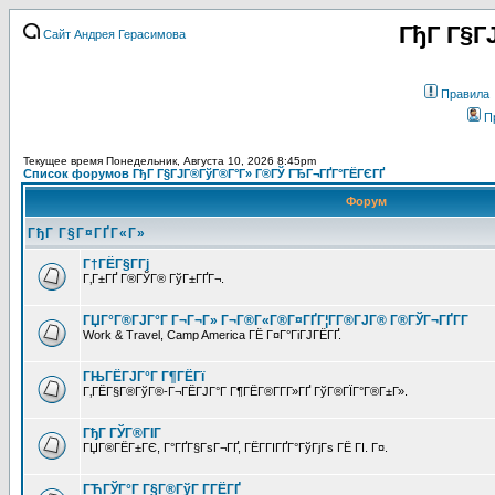
ГђГ Г§Г
Сайт Андрея Герасимова
Правила
П
Текущее время Понедельник, Августа 10, 2026 8:45pm
Список форумов ГђГ Г§ГЈГ®ГўГ®Г°Г» Г®ГЎ ГЂГ¬ГҐГ°ГЁГЄГҐ
Форум
ГђГ Г§Г¤ГҐГ«Г»
Г†ГЁГ§Г­Гј
Г‚Г±ГҐ Г®ГЎГ® ГўГ±ГҐГ¬.
ГЏГ°Г®ГЈГ°Г Г¬Г¬Г» Г¬Г®Г«Г®Г¤ГҐГ¦Г­Г®ГЈГ® Г®ГЎГ¬ГҐГ­Г
Work & Travel, Camp America ГЁ Г¤Г°ГіГЈГЁГҐ.
ГЊГЁГЈГ°Г Г¶ГЁГї
Г‚ГЁГ§Г®ГўГ®-Г¬ГЁГЈГ°Г Г¶ГЁГ®Г­Г­Г»ГҐ ГўГ®ГЇГ°Г®Г±Г».
ГђГ ГЎГ®ГІГ
ГЏГ®ГЁГ±ГЄ, Г°ГҐГ§ГѕГ¬ГҐ, ГЁГ­ГІГҐГ°ГўГјГѕ ГЁ ГІ. Г¤.
ГЋГЎГ°Г Г§Г®ГўГ Г­ГЁГҐ