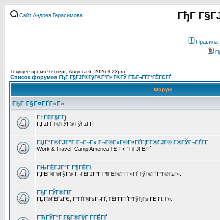
ГђГ Г§Г
Сайт Андрея Герасимова
Правила
П
Текущее время Четверг, Августа 6, 2026 9:23pm
Список форумов ГђГ Г§ГЈГ®ГўГ®Г°Г» Г®ГЎ ГЂГ¬ГҐГ°ГЁГЄГҐ
Форум
ГђГ Г§Г¤ГҐГ«Г»
Г†ГЁГ§Г­Гј
Г‚Г±ГҐ Г®ГЎГ® ГўГ±ГҐГ¬.
ГЏГ°Г®ГЈГ°Г Г¬Г¬Г» Г¬Г®Г«Г®Г¤ГҐГ¦Г­Г®ГЈГ® Г®ГЎГ¬ГҐГ­Г
Work & Travel, Camp America ГЁ Г¤Г°ГіГЈГЁГҐ.
ГЊГЁГЈГ°Г Г¶ГЁГї
Г‚ГЁГ§Г®ГўГ®-Г¬ГЁГЈГ°Г Г¶ГЁГ®Г­Г­Г»ГҐ ГўГ®ГЇГ°Г®Г±Г».
ГђГ ГЎГ®ГІГ
ГЏГ®ГЁГ±ГЄ, Г°ГҐГ§ГѕГ¬ГҐ, ГЁГ­ГІГҐГ°ГўГјГѕ ГЁ ГІ. Г¤.
ГЋГЎГ°Г Г§Г®ГўГ Г­ГЁГҐ