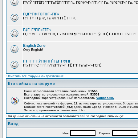
ГЋГЎ ГіГ­ГЁГўГҐГ°Г±ГЁГІГҐГІГ Гµ, ГЄГ®Г«Г«ГҐГ¤Г¦Г Гµ, ГёГЄГ®Г«Г Гµ, ГЄГ
ГЏГ°Г® ГЄГ®Г¬ГЇГ»
Г†ГҐГ«ГҐГ§Г®, Г±Г®ГґГІ ГЁ ГІ. Г¤.
Г‡Г Г°ГіГ«ГҐГ¬
ГЏГ°Г® Г¬Г ГёГЁГ­Г», Г¬Г®ГІГ®Г¶ГЁГЄГ«Г» ГЁ ГўГ±ГҐ, Г·ГІГ® Г± ГЅГІГЁГ¬
English Zone
Only English!
ГЋ Г°Г ГЎГ®ГІГҐ Г±Г Г©ГІГ
ГЂ ГІГ ГЄ Г¦ГҐ, ГґГ®Г°ГіГ¬Г ГЁ Г°Г Г±Г±Г»Г«ГЄГЁ.
Отметить все форумы как прочтённые
Кто сейчас на форуме
Наши пользователи оставили сообщений:
51555
Всего зарегистрированных пользователей:
53558
Последний зарегистрированный пользователь:
vaibbes256
Сейчас посетителей на форуме:
11
, из них зарегистрированных: 0, скрытых
Больше всего посетителей (
752
) здесь было Среда, Ноября 5, 2025 9:10am
Зарегистрированные пользователи: Нет
Эти данные основаны на активности пользователей за последние пять минут
Вход
Имя:
Пароль: