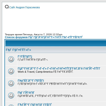
Сайт Андрея Герасимова
Текущее время Пятница, Августа 7, 2026 12:32am
Список форумов ГђГ Г§ГЈГ®ГўГ®Г°Г» Г®ГЎ ГЂГ¬ГҐГ°ГЁГЄГҐ
ГђГ Г§Г¤ГҐГ«Г»
Г†ГЁГ§Г­Гј
Г‚Г±ГҐ Г®ГЎГ® ГўГ±ГҐГ¬.
ГЏГ°Г®ГЈГ°Г Г¬Г¬Г» Г¬Г®Г«Г®Г¤ГҐГ¦Г­Г®ГЈГ® Г®ГЎГ¬ГҐГ­Г
Work & Travel, Camp America ГЁ Г¤Г°ГіГЈГЁГҐ.
ГЊГЁГЈГ°Г Г¶ГЁГї
Г‚ГЁГ§Г®ГўГ®-Г¬ГЁГЈГ°Г Г¶ГЁГ®Г­Г­Г»ГҐ ГўГ®ГЇГ°Г®Г±Г».
ГђГ ГЎГ®ГІГ
ГЏГ®ГЁГ±ГЄ, Г°ГҐГ§ГѕГ¬ГҐ, ГЁГ­ГІГҐГ°ГўГјГѕ ГЁ ГІ. Г¤.
ГЋГЎГ°Г Г§Г®ГўГ Г­ГЁГҐ