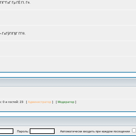
іГ°Г±Г Гµ ГЁ ГІ. Г¤.
 Г±ГўГїГ§Г Г­Г®.
х: 0 и гостей: 23 [
Администратор
] [
Модератор
]
Пароль:
Автоматически входить при каждом посещении