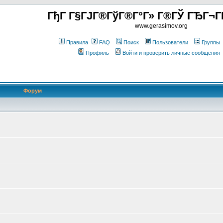
ГђГ Г§ГЈГ®ГўГ®Г°Г» Г®ГЎ ГЂГ¬Г
www.gerasimov.org
Правила
FAQ
Поиск
Пользователи
Группы
Профиль
Войти и проверить личные сообщения
Форум