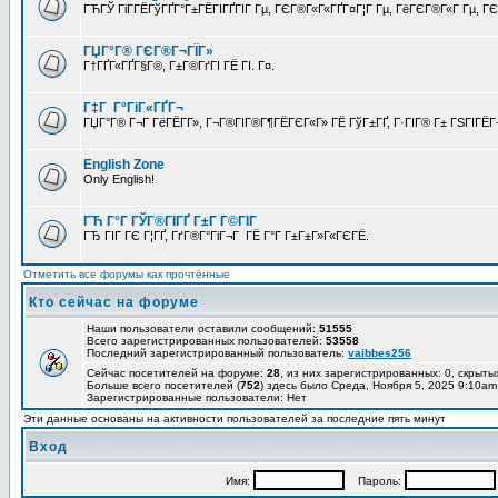
ГЋГЎ ГіГ­ГЁГўГҐГ°Г±ГЁГІГҐГІГ Гµ, ГЄГ®Г«Г«ГҐГ¤Г¦Г Гµ, ГёГЄГ®Г«Г Гµ, ГЄГ
ГЏГ°Г® ГЄГ®Г¬ГЇГ»
Г†ГҐГ«ГҐГ§Г®, Г±Г®ГґГІ ГЁ ГІ. Г¤.
Г‡Г Г°ГіГ«ГҐГ¬
ГЏГ°Г® Г¬Г ГёГЁГ­Г», Г¬Г®ГІГ®Г¶ГЁГЄГ«Г» ГЁ ГўГ±ГҐ, Г·ГІГ® Г± ГЅГІГЁГ¬
English Zone
Only English!
ГЋ Г°Г ГЎГ®ГІГҐ Г±Г Г©ГІГ
ГЂ ГІГ ГЄ Г¦ГҐ, ГґГ®Г°ГіГ¬Г ГЁ Г°Г Г±Г±Г»Г«ГЄГЁ.
Отметить все форумы как прочтённые
Кто сейчас на форуме
Наши пользователи оставили сообщений:
51555
Всего зарегистрированных пользователей:
53558
Последний зарегистрированный пользователь:
vaibbes256
Сейчас посетителей на форуме:
28
, из них зарегистрированных: 0, скрыты
Больше всего посетителей (
752
) здесь было Среда, Ноября 5, 2025 9:10am
Зарегистрированные пользователи: Нет
Эти данные основаны на активности пользователей за последние пять минут
Вход
Имя:
Пароль: