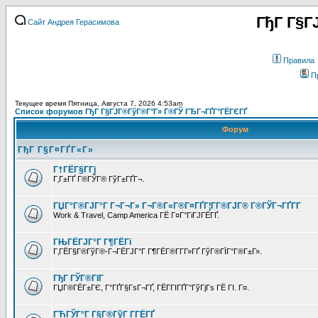
ГђГ Г§Г
Сайт Андрея Герасимова
Правила
П
Текущее время Пятница, Августа 7, 2026 4:53am
Список форумов ГђГ Г§ГЈГ®ГўГ®Г°Г» Г®ГЎ ГЂГ¬ГҐГ°ГЁГЄГҐ
Форум
ГђГ Г§Г¤ГҐГ«Г»
Г†ГЁГ§Г­Гј
Г‚Г±ГҐ Г®ГЎГ® ГўГ±ГҐГ¬.
ГЏГ°Г®ГЈГ°Г Г¬Г¬Г» Г¬Г®Г«Г®Г¤ГҐГ¦Г­Г®ГЈГ® Г®ГЎГ¬ГҐГ­Г
Work & Travel, Camp America ГЁ Г¤Г°ГіГЈГЁГҐ.
ГЊГЁГЈГ°Г Г¶ГЁГї
Г‚ГЁГ§Г®ГўГ®-Г¬ГЁГЈГ°Г Г¶ГЁГ®Г­Г­Г»ГҐ ГўГ®ГЇГ°Г®Г±Г».
ГђГ ГЎГ®ГІГ
ГЏГ®ГЁГ±ГЄ, Г°ГҐГ§ГѕГ¬ГҐ, ГЁГ­ГІГҐГ°ГўГјГѕ ГЁ ГІ. Г¤.
ГЋГЎГ°Г Г§Г®ГўГ Г­ГЁГҐ