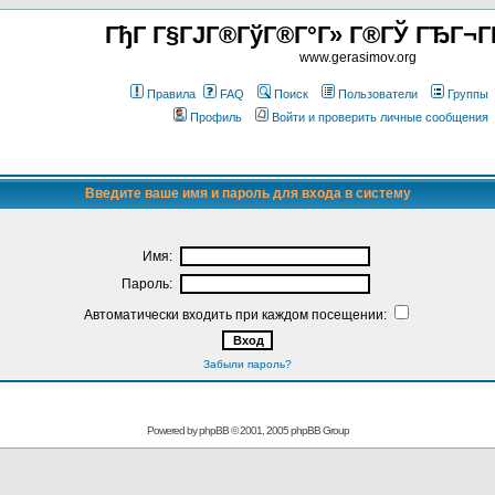
ГђГ Г§ГЈГ®ГўГ®Г°Г» Г®ГЎ ГЂГ¬Г
www.gerasimov.org
Правила
FAQ
Поиск
Пользователи
Группы
Профиль
Войти и проверить личные сообщения
Введите ваше имя и пароль для входа в систему
Имя:
Пароль:
Автоматически входить при каждом посещении:
Забыли пароль?
Powered by
phpBB
© 2001, 2005 phpBB Group