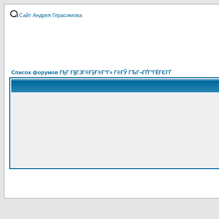
Сайт Андрея Герасимова
Список форумов ГђГ Г§ГЈГ®ГўГ®Г°Г» Г®ГЎ ГЂГ¬ГҐГ°ГЁГЄГҐ