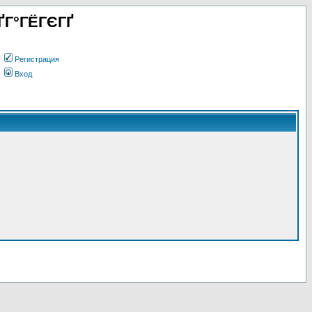
ҐГ°ГЁГЄГҐ
Регистрация
Вход