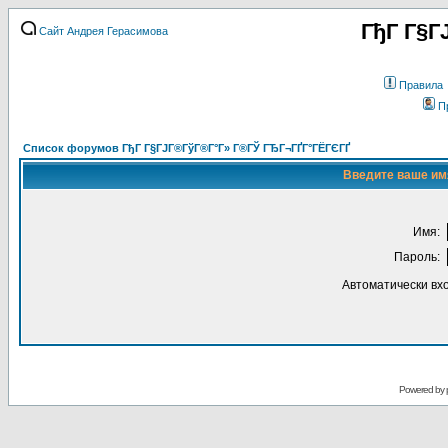
ГђГ Г§Г
Сайт Андрея Герасимова
Правила
П
Список форумов ГђГ Г§ГЈГ®ГўГ®Г°Г» Г®ГЎ ГЂГ¬ГҐГ°ГЁГЄГҐ
Введите ваше имя
Имя:
Пароль:
Автоматически вх
Powered by