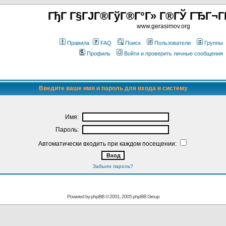
ГђГ Г§ГЈГ®ГўГ®Г°Г» Г®ГЎ ГЂГ¬Г
www.gerasimov.org
Правила
FAQ
Поиск
Пользователи
Группы
Профиль
Войти и проверить личные сообщения
Введите ваше имя и пароль для входа в систему
Имя:
Пароль:
Автоматически входить при каждом посещении:
Забыли пароль?
Powered by
phpBB
© 2001, 2005 phpBB Group