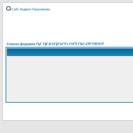
Сайт Андрея Герасимова
Список форумов ГђГ Г§ГЈГ®ГўГ®Г°Г» Г®ГЎ ГЂГ¬ГҐГ°ГЁГЄГҐ