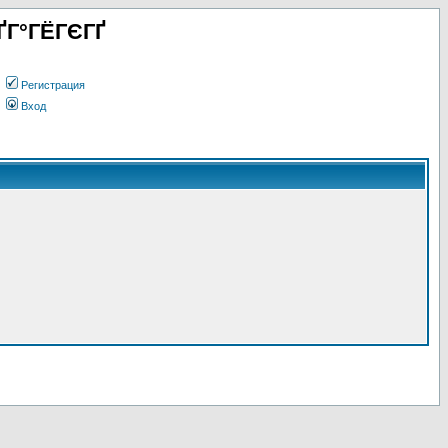
ҐГ°ГЁГЄГҐ
Регистрация
Вход