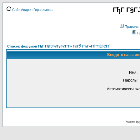
ГђГ Г§Г
Сайт Андрея Герасимова
Правила
П
Список форумов ГђГ Г§ГЈГ®ГўГ®Г°Г» Г®ГЎ ГЂГ¬ГҐГ°ГЁГЄГҐ
Введите ваше имя
Имя:
Пароль:
Автоматически вх
Powered by