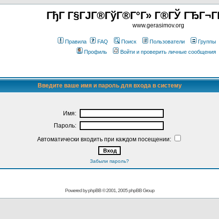
ГђГ Г§ГЈГ®ГўГ®Г°Г» Г®ГЎ ГЂГ¬Г
www.gerasimov.org
Правила
FAQ
Поиск
Пользователи
Группы
Профиль
Войти и проверить личные сообщения
Введите ваше имя и пароль для входа в систему
Имя:
Пароль:
Автоматически входить при каждом посещении:
Забыли пароль?
Powered by
phpBB
© 2001, 2005 phpBB Group