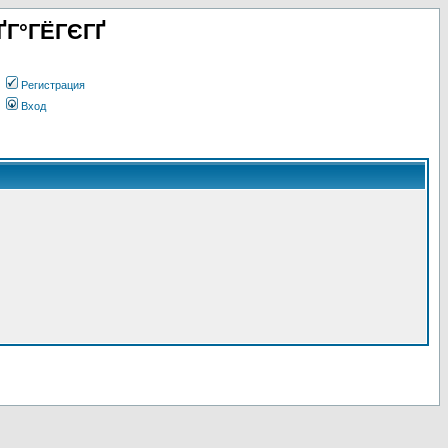
ҐГ°ГЁГЄГҐ
Регистрация
Вход