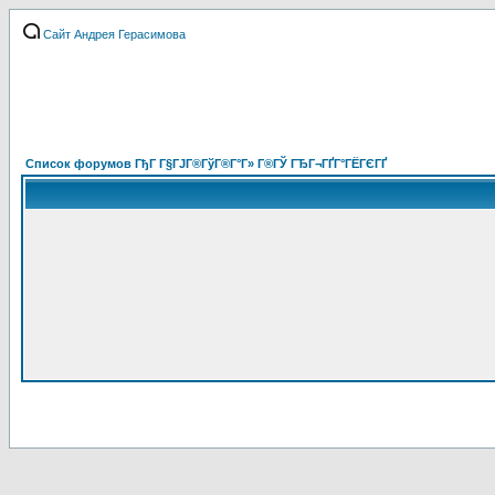
Сайт Андрея Герасимова
Список форумов ГђГ Г§ГЈГ®ГўГ®Г°Г» Г®ГЎ ГЂГ¬ГҐГ°ГЁГЄГҐ