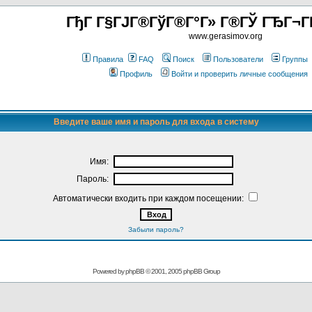
ГђГ Г§ГЈГ®ГўГ®Г°Г» Г®ГЎ ГЂГ¬Г
www.gerasimov.org
Правила
FAQ
Поиск
Пользователи
Группы
Профиль
Войти и проверить личные сообщения
Введите ваше имя и пароль для входа в систему
Имя:
Пароль:
Автоматически входить при каждом посещении:
Забыли пароль?
Powered by
phpBB
© 2001, 2005 phpBB Group