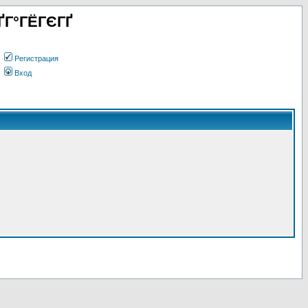
ҐГ°ГЁГЄГҐ
Регистрация
Вход