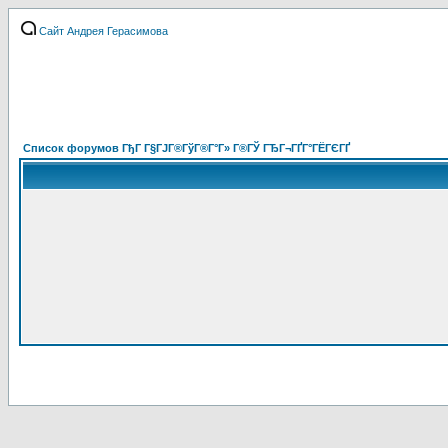
Сайт Андрея Герасимова
Список форумов ГђГ Г§ГЈГ®ГўГ®Г°Г» Г®ГЎ ГЂГ¬ГҐГ°ГЁГЄГҐ