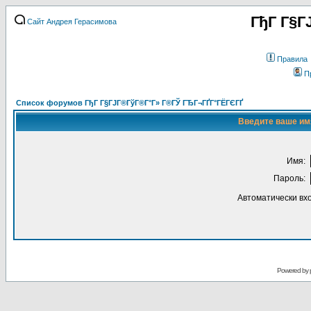
ГђГ Г§Г
Сайт Андрея Герасимова
Правила
П
Список форумов ГђГ Г§ГЈГ®ГўГ®Г°Г» Г®ГЎ ГЂГ¬ГҐГ°ГЁГЄГҐ
Введите ваше имя
Имя:
Пароль:
Автоматически вх
Powered by