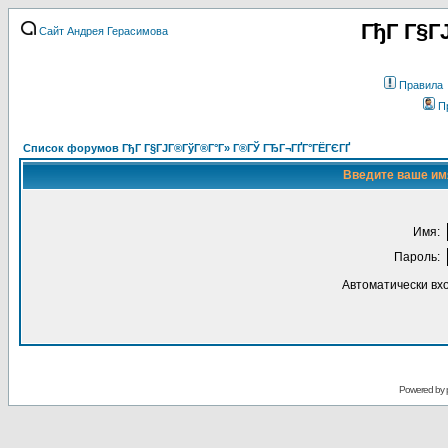
ГђГ Г§Г
Сайт Андрея Герасимова
Правила
П
Список форумов ГђГ Г§ГЈГ®ГўГ®Г°Г» Г®ГЎ ГЂГ¬ГҐГ°ГЁГЄГҐ
Введите ваше имя
Имя:
Пароль:
Автоматически вх
Powered by