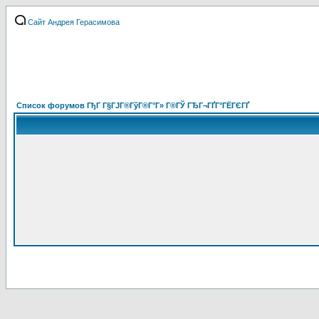
Сайт Андрея Герасимова
Список форумов ГђГ Г§ГЈГ®ГўГ®Г°Г» Г®ГЎ ГЂГ¬ГҐГ°ГЁГЄГҐ