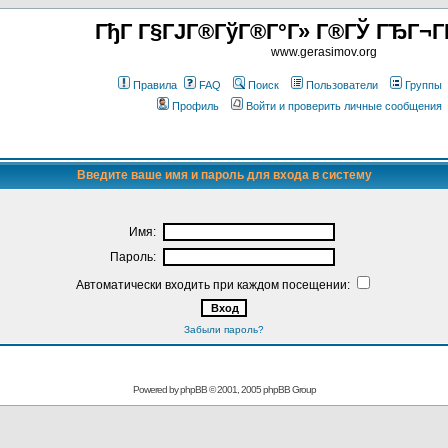
ГђГ Г§ГЈГ®ГўГ®Г°Г» Г®ГЎ ГЂГ¬Г
www.gerasimov.org
Правила
FAQ
Поиск
Пользователи
Группы
Профиль
Войти и проверить личные сообщения
Введите ваше имя и пароль для входа в систему
Имя:
Пароль:
Автоматически входить при каждом посещении:
Забыли пароль?
Powered by
phpBB
© 2001, 2005 phpBB Group