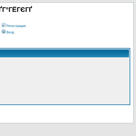
ҐГ°ГЁГЄГҐ
Регистрация
Вход