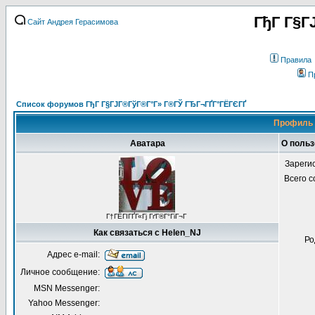
ГђГ Г§Г
Сайт Андрея Герасимова
Правила
П
Список форумов ГђГ Г§ГЈГ®ГўГ®Г°Г» Г®ГЎ ГЂГ¬ГҐГ°ГЁГЄГҐ
Профиль 
Аватара
О польз
Зареги
Всего 
Г†ГЁГІГҐГ«Гј ГґГ®Г°ГіГ¬Г
Как связаться с Helen_NJ
Ро
Адрес e-mail:
Личное сообщение:
MSN Messenger:
Yahoo Messenger: