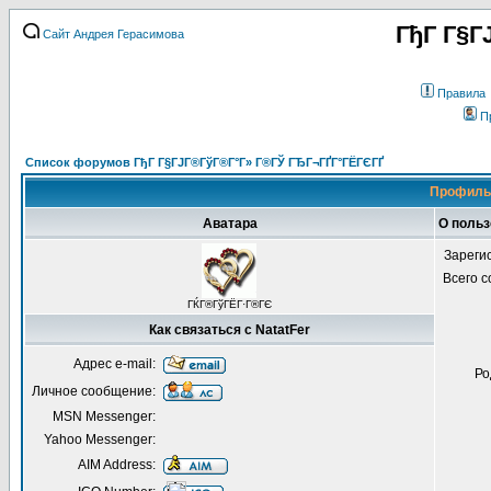
ГђГ Г§Г
Сайт Андрея Герасимова
Правила
П
Список форумов ГђГ Г§ГЈГ®ГўГ®Г°Г» Г®ГЎ ГЂГ¬ГҐГ°ГЁГЄГҐ
Профиль 
Аватара
О польз
Зареги
Всего 
ГЌГ®ГўГЁГ·Г®ГЄ
Как связаться с NatatFer
Адрес e-mail:
Ро
Личное сообщение:
MSN Messenger:
Yahoo Messenger:
AIM Address: