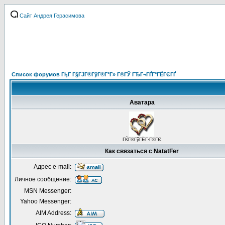
Сайт Андрея Герасимова
Список форумов ГђГ Г§ГЈГ®ГўГ®Г°Г» Г®ГЎ ГЂГ¬ГҐГ°ГЁГЄГҐ
Аватара
ГЌГ®ГўГЁГ·Г®ГЄ
Как связаться с NatatFer
Адрес e-mail:
Личное сообщение:
MSN Messenger:
Yahoo Messenger:
AIM Address: