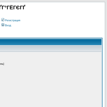
ҐГ°ГЁГЄГҐ
Регистрация
Вход
ень]