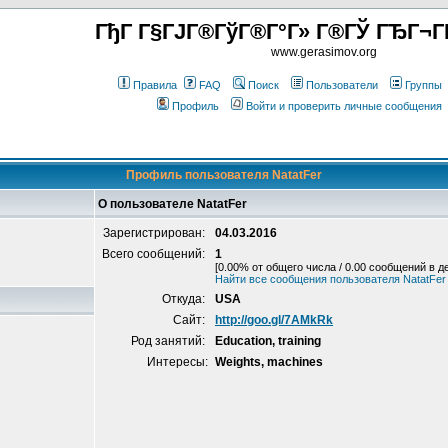
ГђГ Г§ГЈГ®ГўГ®Г°Г» Г®ГЎ ГЂГ¬Г
www.gerasimov.org
Правила
FAQ
Поиск
Пользователи
Группы
Профиль
Войти и проверить личные сообщения
Профиль пользователя NatatFer
О пользователе NatatFer
Зарегистрирован:
04.03.2016
Всего сообщений:
1
[0.00% от общего числа / 0.00 сообщений в д
Найти все сообщения пользователя NatatFer
Откуда:
USA
Сайт:
http://goo.gl/7AMkRk
Род занятий:
Education, training
Интересы:
Weights, machines