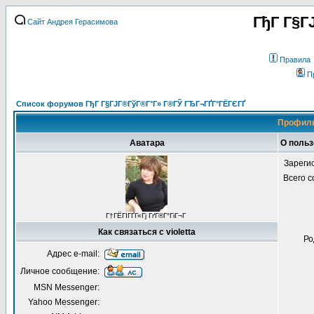
ГђГ Г§Г
Сайт Андрея Герасимова
Правила
П
Список форумов ГђГ Г§ГЈГ®ГўГ®Г°Г» Г®ГЎ ГЂГ¬ГҐГ°ГЁГЄГҐ
Профиль 
Аватара
О польз
Зареги
Всего 
Г†ГЁГІГҐГ«Гј ГґГ®Г°ГіГ¬Г
Как связаться с violetta
Ро
Адрес e-mail:
Личное сообщение:
MSN Messenger:
Yahoo Messenger: