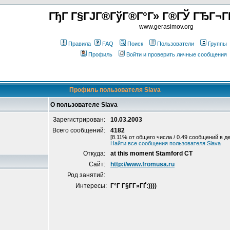
ГђГ Г§ГЈГ®ГўГ®Г°Г» Г®ГЎ ГЂГ¬Г
www.gerasimov.org
Правила
FAQ
Поиск
Пользователи
Группы
Профиль
Войти и проверить личные сообщения
Профиль пользователя Slava
О пользователе Slava
Зарегистрирован:
10.03.2003
Всего сообщений:
4182
[8.11% от общего числа / 0.49 сообщений в д
Найти все сообщения пользователя Slava
Откуда:
at this moment Stamford CT
Сайт:
http://www.fromusa.ru
Род занятий:
Интересы:
Г°Г Г§Г­Г»ГҐ:))))