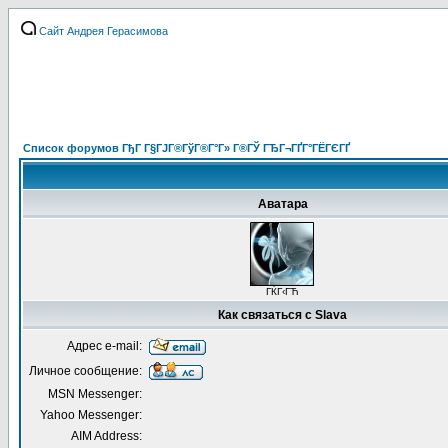
Сайт Андрея Герасимова
Список форумов ГђГ Г§ГЈГ®ГўГ®Г°Г» Г®ГЎ ГЂГ¬ГҐГ°ГЁГЄГҐ
Аватара
ГЌГ‹ГЋ
Как связаться с Slava
Адрес e-mail:
Личное сообщение:
MSN Messenger:
Yahoo Messenger:
AIM Address: