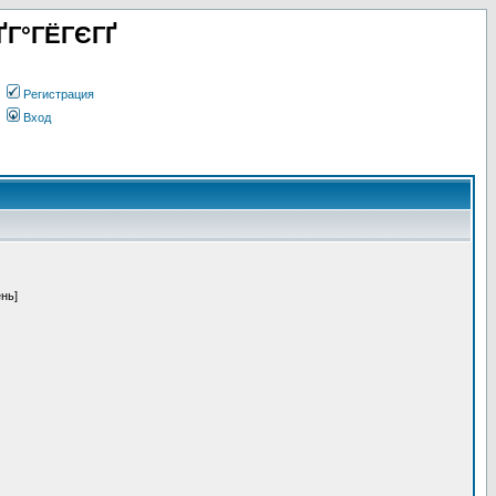
ҐГ°ГЁГЄГҐ
Регистрация
Вход
ень]