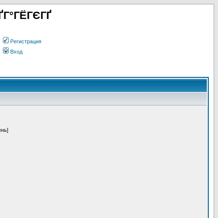
ҐГ°ГЁГЄГҐ
Регистрация
Вход
ень]