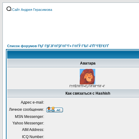
Сайт Андрея Герасимова
Список форумов ГђГ Г§ГЈГ®ГўГ®Г°Г» Г®ГЎ ГЂГ¬ГҐГ°ГЁГЄГҐ
Аватара
Г†ГЁГІГҐГ«Гј ГґГ®Г°ГіГ¬Г
Как связаться с Hashish
Адрес e-mail:
Личное сообщение:
MSN Messenger:
Yahoo Messenger:
AIM Address:
ICQ Number: