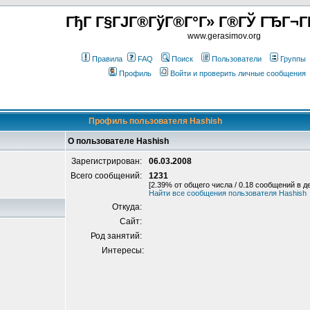
ГђГ Г§ГЈГ®ГўГ®Г°Г» Г®ГЎ ГЂГ¬Г
www.gerasimov.org
Правила
FAQ
Поиск
Пользователи
Группы
Профиль
Войти и проверить личные сообщения
Профиль пользователя Hashish
О пользователе Hashish
Зарегистрирован:
06.03.2008
Всего сообщений:
1231
[2.39% от общего числа / 0.18 сообщений в д
Найти все сообщения пользователя Hashish
Откуда:
Сайт:
Род занятий:
Интересы: