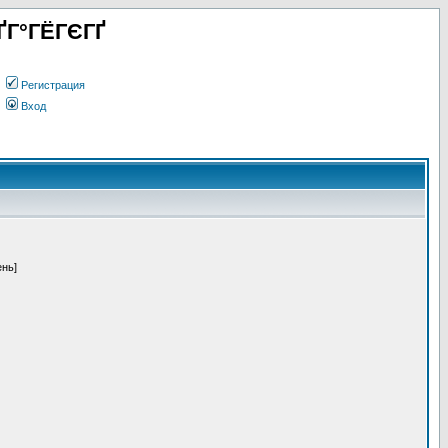
ҐГ°ГЁГЄГҐ
Регистрация
Вход
ень]