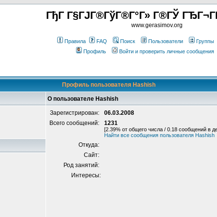
ГђГ Г§ГЈГ®ГўГ®Г°Г» Г®ГЎ ГЂГ¬Г
www.gerasimov.org
Правила
FAQ
Поиск
Пользователи
Группы
Профиль
Войти и проверить личные сообщения
Профиль пользователя Hashish
О пользователе Hashish
Зарегистрирован:
06.03.2008
Всего сообщений:
1231
[2.39% от общего числа / 0.18 сообщений в д
Найти все сообщения пользователя Hashish
Откуда:
Сайт:
Род занятий:
Интересы: