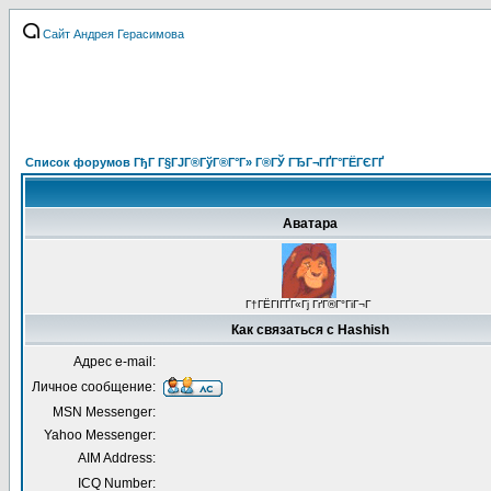
Сайт Андрея Герасимова
Список форумов ГђГ Г§ГЈГ®ГўГ®Г°Г» Г®ГЎ ГЂГ¬ГҐГ°ГЁГЄГҐ
Аватара
Г†ГЁГІГҐГ«Гј ГґГ®Г°ГіГ¬Г
Как связаться с Hashish
Адрес e-mail:
Личное сообщение:
MSN Messenger:
Yahoo Messenger:
AIM Address:
ICQ Number: