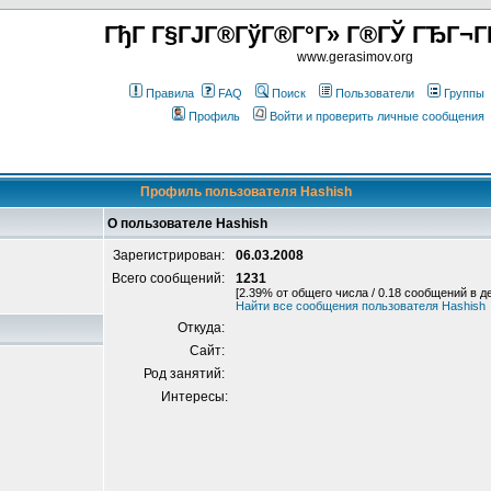
ГђГ Г§ГЈГ®ГўГ®Г°Г» Г®ГЎ ГЂГ¬Г
www.gerasimov.org
Правила
FAQ
Поиск
Пользователи
Группы
Профиль
Войти и проверить личные сообщения
Профиль пользователя Hashish
О пользователе Hashish
Зарегистрирован:
06.03.2008
Всего сообщений:
1231
[2.39% от общего числа / 0.18 сообщений в д
Найти все сообщения пользователя Hashish
Откуда:
Сайт:
Род занятий:
Интересы: