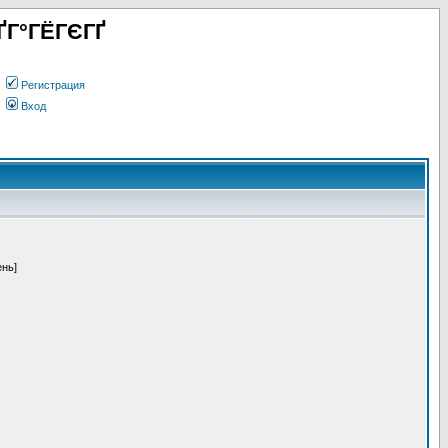
ҐГ°ГЁГЄГҐ
Регистрация
Вход
ень]