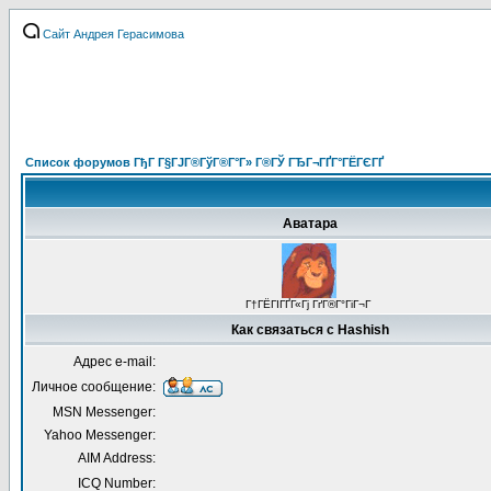
Сайт Андрея Герасимова
Список форумов ГђГ Г§ГЈГ®ГўГ®Г°Г» Г®ГЎ ГЂГ¬ГҐГ°ГЁГЄГҐ
Аватара
Г†ГЁГІГҐГ«Гј ГґГ®Г°ГіГ¬Г
Как связаться с Hashish
Адрес e-mail:
Личное сообщение:
MSN Messenger:
Yahoo Messenger:
AIM Address:
ICQ Number: