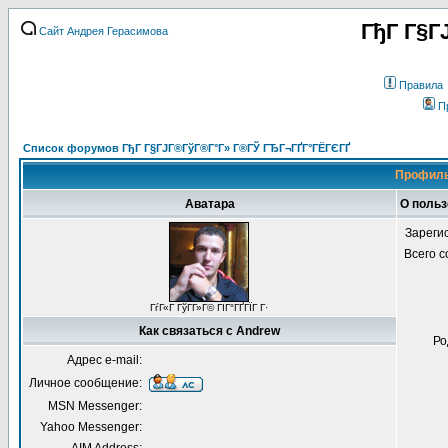
ГђГ Г§Г
Сайт Андрея Герасимова
Правила
П
Список форумов ГђГ Г§ГЈГ®ГўГ®Г°Г» Г®ГЎ ГЂГ¬ГҐГ°ГЁГЄГҐ
Профиль
Аватара
О польз
Зареги
Всего 
ГѓГ«Г ГўГ­Г»Г© ГІГ°ГҐГЇГ Г·
Как связаться с Andrew
Ро
Адрес e-mail:
Личное сообщение:
MSN Messenger:
Yahoo Messenger: