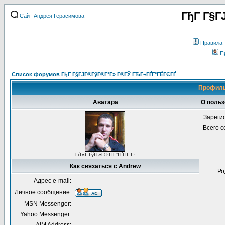
ГђГ Г§Г
Сайт Андрея Герасимова
Правила
П
Список форумов ГђГ Г§ГЈГ®ГўГ®Г°Г» Г®ГЎ ГЂГ¬ГҐГ°ГЁГЄГҐ
Профиль
Аватара
О польз
Зареги
Всего 
ГѓГ«Г ГўГ­Г»Г© ГІГ°ГҐГЇГ Г·
Как связаться с Andrew
Ро
Адрес e-mail:
Личное сообщение:
MSN Messenger:
Yahoo Messenger: