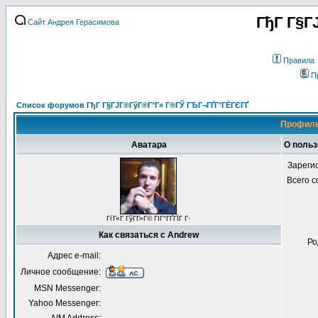
ГђГ Г§Г
Сайт Андрея Герасимова
Правила
П
Список форумов ГђГ Г§ГЈГ®ГўГ®Г°Г» Г®ГЎ ГЂГ¬ГҐГ°ГЁГЄГҐ
Профиль
Аватара
О польз
Зареги
Всего 
ГѓГ«Г ГўГ­Г»Г© ГІГ°ГҐГЇГ Г·
Как связаться с Andrew
Ро
Адрес e-mail:
Личное сообщение:
MSN Messenger:
Yahoo Messenger: