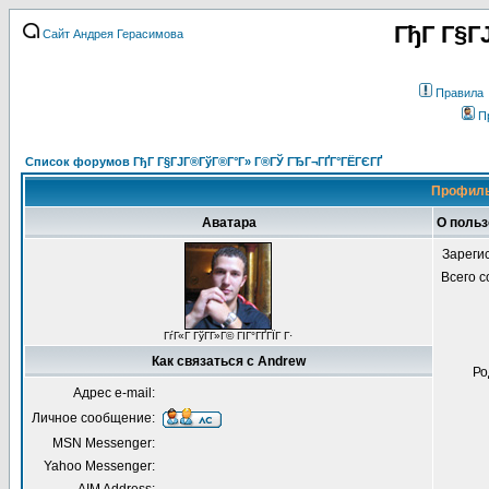
ГђГ Г§Г
Сайт Андрея Герасимова
Правила
П
Список форумов ГђГ Г§ГЈГ®ГўГ®Г°Г» Г®ГЎ ГЂГ¬ГҐГ°ГЁГЄГҐ
Профиль
Аватара
О польз
Зареги
Всего 
ГѓГ«Г ГўГ­Г»Г© ГІГ°ГҐГЇГ Г·
Как связаться с Andrew
Ро
Адрес e-mail:
Личное сообщение:
MSN Messenger:
Yahoo Messenger: