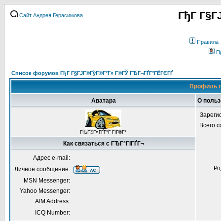
ГђГ Г§Г
Сайт Андрея Герасимова
Правила
П
Список форумов ГђГ Г§ГЈГ®ГўГ®Г°Г» Г®ГЎ ГЂГ¬ГҐГ°ГЁГЄГҐ
Профиль п
Аватара
О польз
Зареги
Всего 
ГЊГ®Г¤ГҐГ°Г ГІГ®Г°
Как связаться с ГЂГ°ГІГҐГ¬
Адрес e-mail:
Ро
Личное сообщение:
MSN Messenger:
Yahoo Messenger:
AIM Address:
ICQ Number: