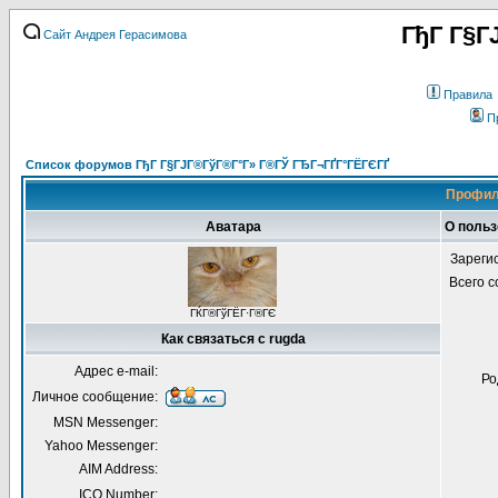
ГђГ Г§Г
Сайт Андрея Герасимова
Правила
П
Список форумов ГђГ Г§ГЈГ®ГўГ®Г°Г» Г®ГЎ ГЂГ¬ГҐГ°ГЁГЄГҐ
Профил
Аватара
О польз
Зареги
Всего 
ГЌГ®ГўГЁГ·Г®ГЄ
Как связаться с rugda
Адрес e-mail:
Ро
Личное сообщение:
MSN Messenger:
Yahoo Messenger:
AIM Address:
ICQ Number: