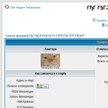
ГђГ Г§Г
Сайт Андрея Герасимова
Правила
П
Список форумов ГђГ Г§ГЈГ®ГўГ®Г°Г» Г®ГЎ ГЂГ¬ГҐГ°ГЁГЄГҐ
Профил
Аватара
О польз
Зареги
Всего 
ГЌГ®ГўГЁГ·Г®ГЄ
Как связаться с rugda
Адрес e-mail:
Ро
Личное сообщение:
MSN Messenger:
Yahoo Messenger:
AIM Address:
ICQ Number: