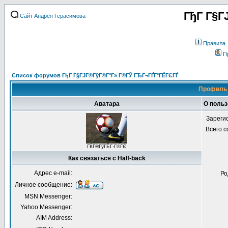
ГђГ Г§Г
Сайт Андрея Герасимова
Правила
П
Список форумов ГђГ Г§ГЈГ®ГўГ®Г°Г» Г®ГЎ ГЂГ¬ГҐГ°ГЁГЄГҐ
Профиль 
Аватара
О польз
Зареги
Всего 
ГЌГ®ГўГЁГ·Г®ГЄ
Как связаться с Half-back
Адрес e-mail:
Ро
Личное сообщение:
MSN Messenger:
Yahoo Messenger:
AIM Address: