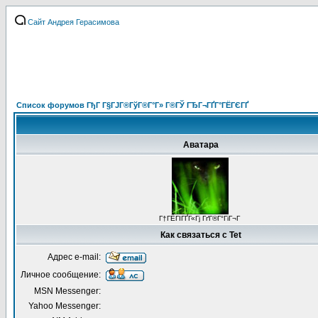
Сайт Андрея Герасимова
Список форумов ГђГ Г§ГЈГ®ГўГ®Г°Г» Г®ГЎ ГЂГ¬ГҐГ°ГЁГЄГҐ
Аватара
Г†ГЁГІГҐГ«Гј ГґГ®Г°ГіГ¬Г
Как связаться с Tet
Адрес e-mail:
Личное сообщение:
MSN Messenger:
Yahoo Messenger: