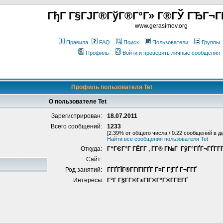
ГђГ Г§ГЈГ®ГўГ®Г°Г» Г®ГЎ ГЂГ¬Г
www.gerasimov.org
Правила
FAQ
Поиск
Пользователи
Группы
Профиль
Войти и проверить личные сообщения
Профиль пользователя Tet
О пользователе Tet
Зарегистрирован:
18.07.2011
Всего сообщений:
1233
[2.39% от общего числа / 0.22 сообщений в д
Найти все сообщения пользователя Tet
Откуда:
Г“ГЄГ°Г ГЁГ­Г , Г­Г® Г№Г ГўГ°ГҐГ¬ГҐГ­Г
Сайт:
Род занятий:
Г­ГҐГЇГ®Г­ГїГІГҐГ­ Г¤Г Г¦ГҐ Г¬Г­ГҐ
Интересы:
Г°Г Г§Г­Г®Г±ГІГ®Г°Г®Г­ГЁГҐ