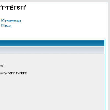
ҐГ°ГЁГЄГҐ
Регистрация
Вход
ень]
­Г® Гў Г€ГІГ Г«ГЁГЁ