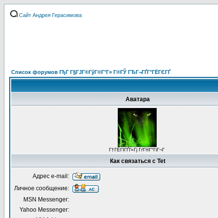
Сайт Андрея Герасимова
Список форумов ГђГ Г§ГЈГ®ГўГ®Г°Г» Г®ГЎ ГЂГ¬ГҐГ°ГЁГЄГҐ
Аватара
Г†ГЁГІГҐГ«Гј ГґГ®Г°ГіГ¬Г
Как связаться с Tet
Адрес e-mail:
Личное сообщение:
MSN Messenger:
Yahoo Messenger: