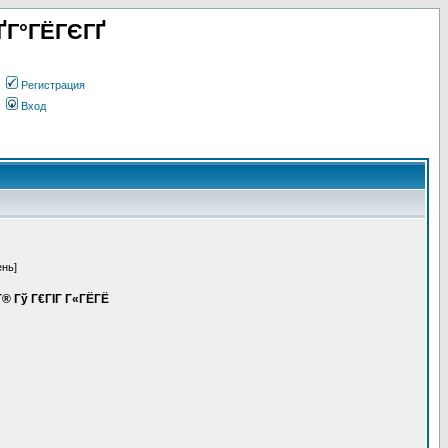
ҐГ°ГЁГЄГҐ
Регистрация
Вход
ень]
­Г® Гў Г€ГІГ Г«ГЁГЁ