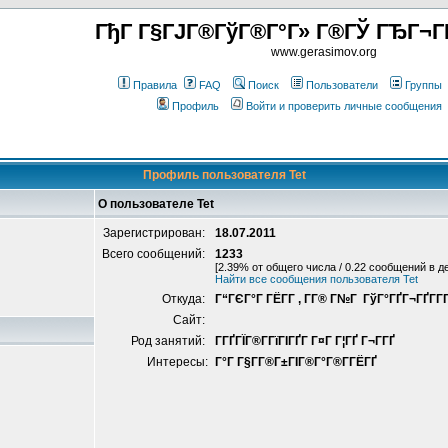
ГђГ Г§ГЈГ®ГўГ®Г°Г» Г®ГЎ ГЂГ¬Г
www.gerasimov.org
Правила
FAQ
Поиск
Пользователи
Группы
Профиль
Войти и проверить личные сообщения
Профиль пользователя Tet
О пользователе Tet
Зарегистрирован:
18.07.2011
Всего сообщений:
1233
[2.39% от общего числа / 0.22 сообщений в д
Найти все сообщения пользователя Tet
Откуда:
Г“ГЄГ°Г ГЁГ­Г , Г­Г® Г№Г ГўГ°ГҐГ¬ГҐГ­Г
Сайт:
Род занятий:
Г­ГҐГЇГ®Г­ГїГІГҐГ­ Г¤Г Г¦ГҐ Г¬Г­ГҐ
Интересы:
Г°Г Г§Г­Г®Г±ГІГ®Г°Г®Г­ГЁГҐ