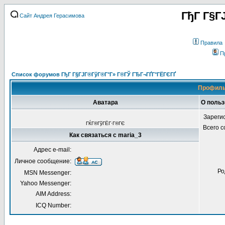
ГђГ Г§Г
Сайт Андрея Герасимова
Правила
П
Список форумов ГђГ Г§ГЈГ®ГўГ®Г°Г» Г®ГЎ ГЂГ¬ГҐГ°ГЁГЄГҐ
Профиль
Аватара
О польз
Зареги
ГЌГ®ГўГЁГ·Г®ГЄ
Всего 
Как связаться с maria_3
Адрес e-mail:
Личное сообщение:
Ро
MSN Messenger:
Yahoo Messenger:
AIM Address:
ICQ Number: