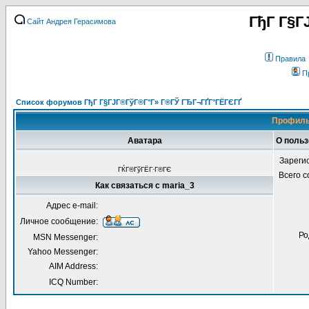
ГђГ Г§Г
Сайт Андрея Герасимова
Правила
П
Список форумов ГђГ Г§ГЈГ®ГўГ®Г°Г» Г®ГЎ ГЂГ¬ГҐГ°ГЁГЄГҐ
Профиль
Аватара
О польз
Зареги
ГЌГ®ГўГЁГ·Г®ГЄ
Всего 
Как связаться с maria_3
Адрес e-mail:
Личное сообщение:
Ро
MSN Messenger:
Yahoo Messenger:
AIM Address:
ICQ Number: