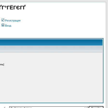
ҐГ°ГЁГЄГҐ
Регистрация
Вход
ень]