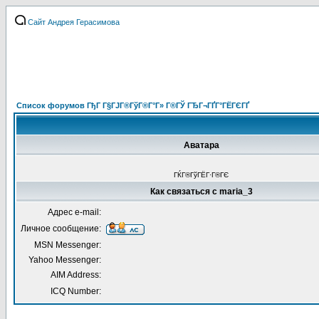
Сайт Андрея Герасимова
Список форумов ГђГ Г§ГЈГ®ГўГ®Г°Г» Г®ГЎ ГЂГ¬ГҐГ°ГЁГЄГҐ
Аватара
ГЌГ®ГўГЁГ·Г®ГЄ
Как связаться с maria_3
Адрес e-mail:
Личное сообщение:
MSN Messenger:
Yahoo Messenger:
AIM Address:
ICQ Number: