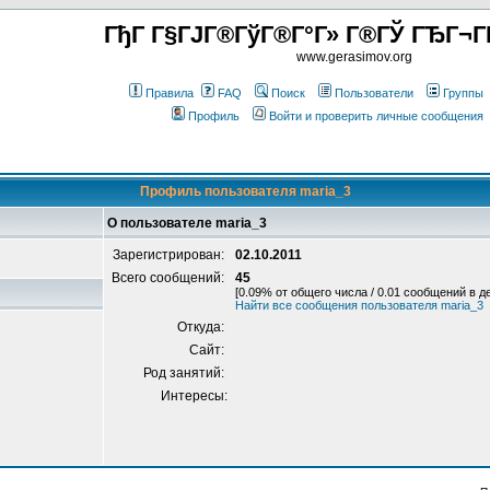
ГђГ Г§ГЈГ®ГўГ®Г°Г» Г®ГЎ ГЂГ¬Г
www.gerasimov.org
Правила
FAQ
Поиск
Пользователи
Группы
Профиль
Войти и проверить личные сообщения
Профиль пользователя maria_3
О пользователе maria_3
Зарегистрирован:
02.10.2011
Всего сообщений:
45
[0.09% от общего числа / 0.01 сообщений в д
Найти все сообщения пользователя maria_3
Откуда:
Сайт:
Род занятий:
Интересы: