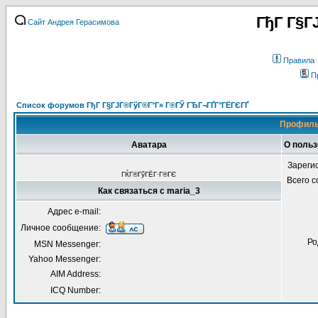
ГђГ Г§Г
Сайт Андрея Герасимова
Правила
П
Список форумов ГђГ Г§ГЈГ®ГўГ®Г°Г» Г®ГЎ ГЂГ¬ГҐГ°ГЁГЄГҐ
Профиль
Аватара
О польз
Зареги
ГЌГ®ГўГЁГ·Г®ГЄ
Всего 
Как связаться с maria_3
Адрес e-mail:
Личное сообщение:
Ро
MSN Messenger:
Yahoo Messenger:
AIM Address:
ICQ Number: