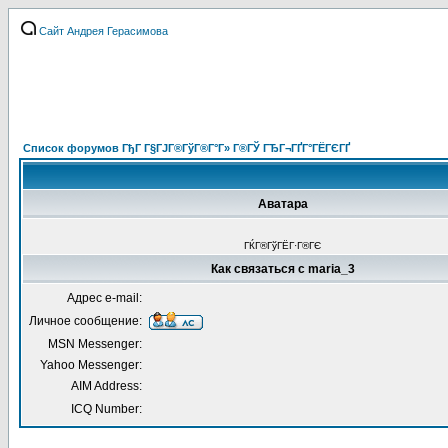
Сайт Андрея Герасимова
Список форумов ГђГ Г§ГЈГ®ГўГ®Г°Г» Г®ГЎ ГЂГ¬ГҐГ°ГЁГЄГҐ
Аватара
ГЌГ®ГўГЁГ·Г®ГЄ
Как связаться с maria_3
Адрес e-mail:
Личное сообщение:
MSN Messenger:
Yahoo Messenger:
AIM Address:
ICQ Number: