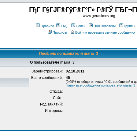
ГђГ Г§ГЈГ®ГўГ®Г°Г» Г®ГЎ ГЂГ¬Г
www.gerasimov.org
Правила
FAQ
Поиск
Пользователи
Группы
Профиль
Войти и проверить личные сообщения
Профиль пользователя maria_3
О пользователе maria_3
Зарегистрирован:
02.10.2011
Всего сообщений:
45
[0.09% от общего числа / 0.01 сообщений в д
Найти все сообщения пользователя maria_3
Откуда:
Сайт:
Род занятий:
Интересы: