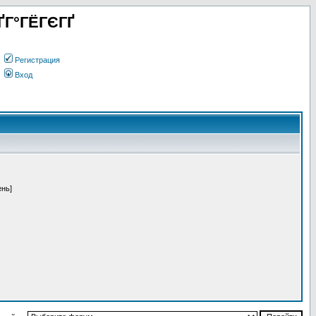
ҐГ°ГЁГЄГҐ
Регистрация
Вход
ень]