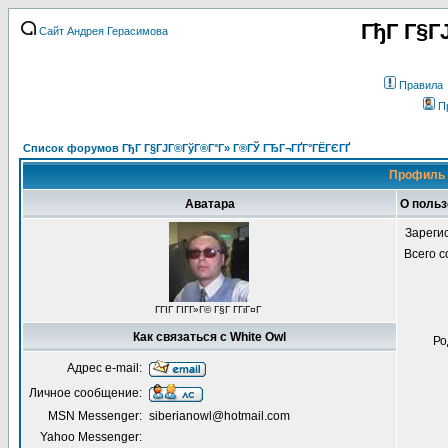
ГђГ Г§Г
Сайт Андрея Герасимова
Правила
П
Список форумов ГђГ Г§ГЈГ®ГўГ®Г°Г» Г®ГЎ ГЂГ¬ГҐГ°ГЁГЄГҐ
Профиль 
Аватара
О польз
Зареги
Всего 
ГГІГ ГІГ­Г»Г© Г§Г Г­ГіГ¤Г
Как связаться с White Owl
Ро
Адрес e-mail:
Личное сообщение:
MSN Messenger:
siberianowl@hotmail.com
Yahoo Messenger: