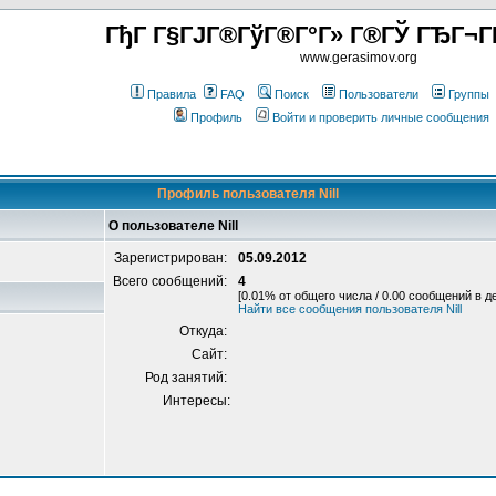
ГђГ Г§ГЈГ®ГўГ®Г°Г» Г®ГЎ ГЂГ¬Г
www.gerasimov.org
Правила
FAQ
Поиск
Пользователи
Группы
Профиль
Войти и проверить личные сообщения
Профиль пользователя Nill
О пользователе Nill
Зарегистрирован:
05.09.2012
Всего сообщений:
4
[0.01% от общего числа / 0.00 сообщений в д
Найти все сообщения пользователя Nill
Откуда:
Сайт:
Род занятий:
Интересы: