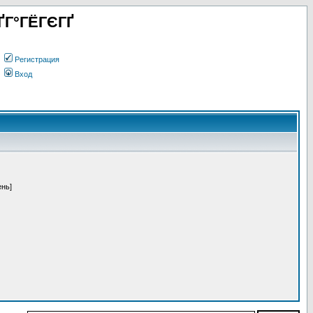
ҐГ°ГЁГЄГҐ
Регистрация
Вход
ень]