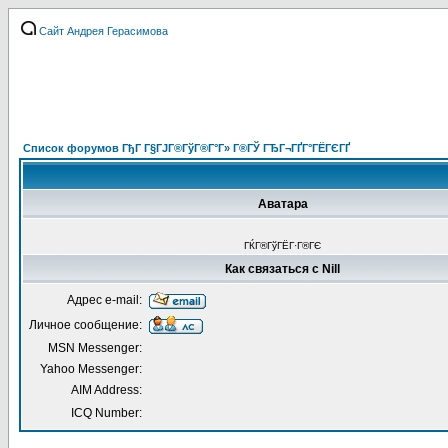
Сайт Андрея Герасимова
Список форумов ГђГ Г§ГЈГ®ГўГ®Г°Г» Г®ГЎ ГЂГ¬ГҐГ°ГЁГЄГҐ
Аватара
ГЌГ®ГўГЁГ·Г®ГЄ
Как связаться с Nill
Адрес e-mail:
Личное сообщение:
MSN Messenger:
Yahoo Messenger:
AIM Address:
ICQ Number: