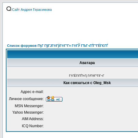
Сайт Андрея Герасимова
Список форумов ГђГ Г§ГЈГ®ГўГ®Г°Г» Г®ГЎ ГЂГ¬ГҐГ°ГЁГЄГҐ
Аватара
Г†ГЁГІГҐГ«Гј ГґГ®Г°ГіГ¬Г
Как связаться с Oleg_Msk
Адрес e-mail:
Личное сообщение:
MSN Messenger:
Yahoo Messenger:
AIM Address:
ICQ Number: