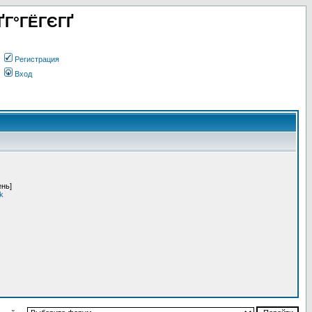
ҐГ°ГЁГЄГҐ
Регистрация
Вход
ень]
k