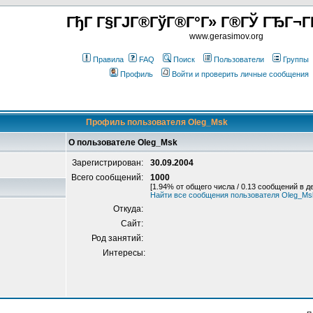
ГђГ Г§ГЈГ®ГўГ®Г°Г» Г®ГЎ ГЂГ¬Г
www.gerasimov.org
Правила
FAQ
Поиск
Пользователи
Группы
Профиль
Войти и проверить личные сообщения
Профиль пользователя Oleg_Msk
О пользователе Oleg_Msk
Зарегистрирован:
30.09.2004
Всего сообщений:
1000
[1.94% от общего числа / 0.13 сообщений в д
Найти все сообщения пользователя Oleg_Ms
Откуда:
Сайт:
Род занятий:
Интересы: