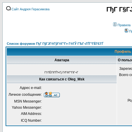
ГђГ Г§Г
Сайт Андрея Герасимова
Правила
П
Список форумов ГђГ Г§ГЈГ®ГўГ®Г°Г» Г®ГЎ ГЂГ¬ГҐГ°ГЁГЄГҐ
Профиль 
Аватара
О польз
Зареги
Г†ГЁГІГҐГ«Гј ГґГ®Г°ГіГ¬Г
Всего 
Как связаться с Oleg_Msk
Адрес e-mail:
Личное сообщение:
Ро
MSN Messenger:
Yahoo Messenger:
AIM Address:
ICQ Number: