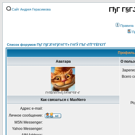
ГђГ Г§Г
Сайт Андрея Герасимова
Правила
П
Список форумов ГђГ Г§ГЈГ®ГўГ®Г°Г» Г®ГЎ ГЂГ¬ГҐГ°ГЁГЄГҐ
Профиль 
Аватара
О поль
Зареги
Всего 
Г†ГЁГІГҐГ«Гј ГґГ®Г°ГіГ¬Г
Как связаться с MaxNero
Ро
Адрес e-mail:
Личное сообщение:
MSN Messenger:
Yahoo Messenger: