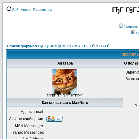
ГђГ Г§Г
Сайт Андрея Герасимова
Правила
П
Список форумов ГђГ Г§ГЈГ®ГўГ®Г°Г» Г®ГЎ ГЂГ¬ГҐГ°ГЁГЄГҐ
Профиль 
Аватара
О поль
Зареги
Всего 
Г†ГЁГІГҐГ«Гј ГґГ®Г°ГіГ¬Г
Как связаться с MaxNero
Ро
Адрес e-mail:
Личное сообщение:
MSN Messenger:
Yahoo Messenger: