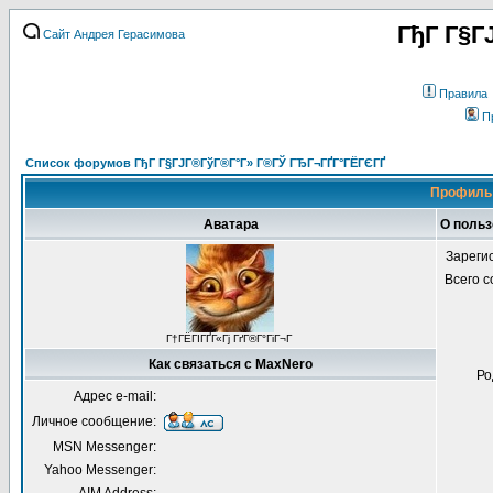
ГђГ Г§Г
Сайт Андрея Герасимова
Правила
П
Список форумов ГђГ Г§ГЈГ®ГўГ®Г°Г» Г®ГЎ ГЂГ¬ГҐГ°ГЁГЄГҐ
Профиль 
Аватара
О поль
Зареги
Всего 
Г†ГЁГІГҐГ«Гј ГґГ®Г°ГіГ¬Г
Как связаться с MaxNero
Ро
Адрес e-mail:
Личное сообщение:
MSN Messenger:
Yahoo Messenger: