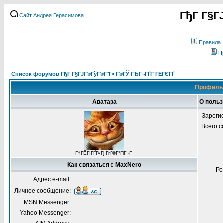
ГђГ Г§Г
Сайт Андрея Герасимова
Правила
П
Список форумов ГђГ Г§ГЈГ®ГўГ®Г°Г» Г®ГЎ ГЂГ¬ГҐГ°ГЁГЄГҐ
Профиль 
Аватара
О поль
Зареги
Всего 
Г†ГЁГІГҐГ«Гј ГґГ®Г°ГіГ¬Г
Как связаться с MaxNero
Ро
Адрес e-mail:
Личное сообщение:
MSN Messenger:
Yahoo Messenger: