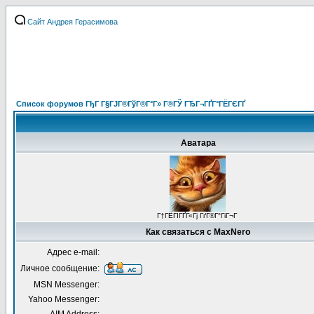
Сайт Андрея Герасимова
Список форумов ГђГ Г§ГЈГ®ГўГ®Г°Г» Г®ГЎ ГЂГ¬ГҐГ°ГЁГЄГҐ
Аватара
Г†ГЁГІГҐГ«Гј ГґГ®Г°ГіГ¬Г
Как связаться с MaxNero
Адрес e-mail:
Личное сообщение:
MSN Messenger:
Yahoo Messenger: