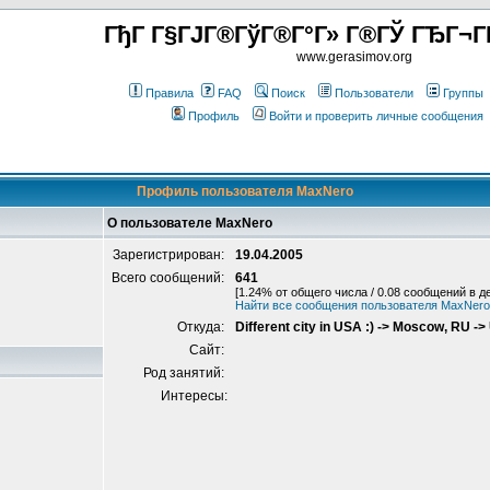
ГђГ Г§ГЈГ®ГўГ®Г°Г» Г®ГЎ ГЂГ¬Г
www.gerasimov.org
Правила
FAQ
Поиск
Пользователи
Группы
Профиль
Войти и проверить личные сообщения
Профиль пользователя MaxNero
О пользователе MaxNero
Зарегистрирован:
19.04.2005
Всего сообщений:
641
[1.24% от общего числа / 0.08 сообщений в д
Найти все сообщения пользователя MaxNero
Откуда:
Different city in USA :) -> Moscow, RU -
Сайт:
Род занятий:
Интересы: