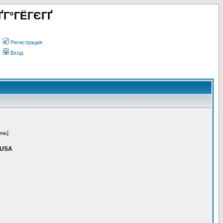
ҐГ°ГЁГЄГҐ
Регистрация
Вход
ень]
> USA