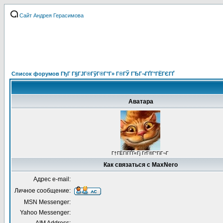
Сайт Андрея Герасимова
Список форумов ГђГ Г§ГЈГ®ГўГ®Г°Г» Г®ГЎ ГЂГ¬ГҐГ°ГЁГЄГҐ
Аватара
Г†ГЁГІГҐГ«Гј ГґГ®Г°ГіГ¬Г
Как связаться с MaxNero
Адрес e-mail:
Личное сообщение:
MSN Messenger:
Yahoo Messenger: