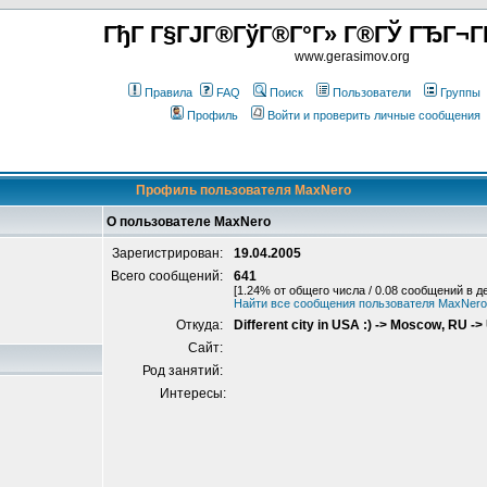
ГђГ Г§ГЈГ®ГўГ®Г°Г» Г®ГЎ ГЂГ¬Г
www.gerasimov.org
Правила
FAQ
Поиск
Пользователи
Группы
Профиль
Войти и проверить личные сообщения
Профиль пользователя MaxNero
О пользователе MaxNero
Зарегистрирован:
19.04.2005
Всего сообщений:
641
[1.24% от общего числа / 0.08 сообщений в д
Найти все сообщения пользователя MaxNero
Откуда:
Different city in USA :) -> Moscow, RU -
Сайт:
Род занятий:
Интересы: