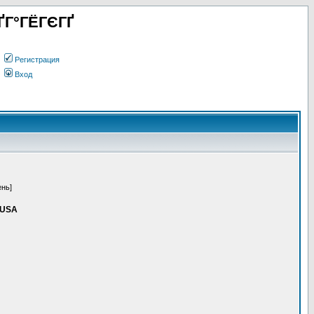
ҐГ°ГЁГЄГҐ
Регистрация
Вход
ень]
> USA