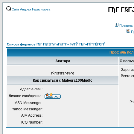
ГђГ Г§Г
Сайт Андрея Герасимова
Правила
П
Список форумов ГђГ Г§ГЈГ®ГўГ®Г°Г» Г®ГЎ ГЂГ¬ГҐГ°ГЁГЄГҐ
Профиль пол
Аватара
О польз
Зареги
ГЌГ®ГўГЁГ·Г®ГЄ
Всего 
Как связаться с Malegra100Mgdfc
Адрес e-mail:
Личное сообщение:
Ро
MSN Messenger:
Yahoo Messenger:
AIM Address:
ICQ Number: