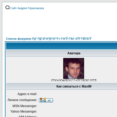
Сайт Андрея Герасимова
Список форумов ГђГ Г§ГЈГ®ГўГ®Г°Г» Г®ГЎ ГЂГ¬ГҐГ°ГЁГЄГҐ
Аватара
ГЃГіГ¤ГіГ№ГЁГ© Г Г¬ГҐГ°ГЁГЄГ Г­ГҐГ¶
Как связаться с MaxiM
Адрес e-mail:
Личное сообщение:
MSN Messenger:
Yahoo Messenger: