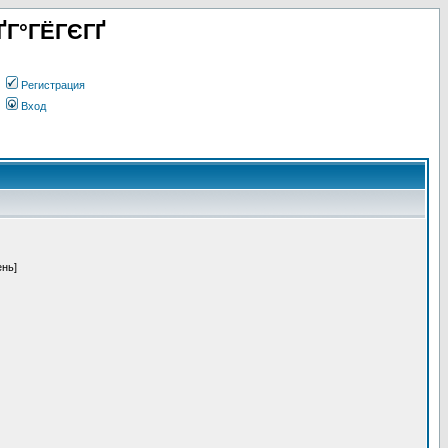
ҐГ°ГЁГЄГҐ
Регистрация
Вход
ень]