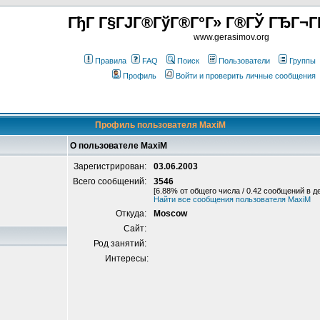
ГђГ Г§ГЈГ®ГўГ®Г°Г» Г®ГЎ ГЂГ¬Г
www.gerasimov.org
Правила
FAQ
Поиск
Пользователи
Группы
Профиль
Войти и проверить личные сообщения
Профиль пользователя MaxiM
О пользователе MaxiM
Зарегистрирован:
03.06.2003
Всего сообщений:
3546
[6.88% от общего числа / 0.42 сообщений в д
Найти все сообщения пользователя MaxiM
Откуда:
Moscow
Сайт:
Род занятий:
Интересы: