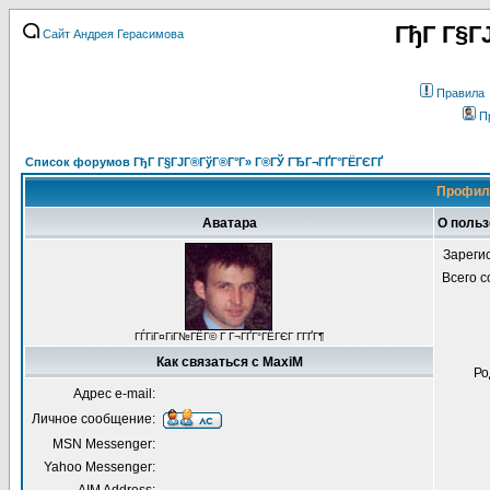
ГђГ Г§Г
Сайт Андрея Герасимова
Правила
П
Список форумов ГђГ Г§ГЈГ®ГўГ®Г°Г» Г®ГЎ ГЂГ¬ГҐГ°ГЁГЄГҐ
Профиль
Аватара
О польз
Зареги
Всего 
ГЃГіГ¤ГіГ№ГЁГ© Г Г¬ГҐГ°ГЁГЄГ Г­ГҐГ¶
Как связаться с MaxiM
Ро
Адрес e-mail:
Личное сообщение:
MSN Messenger:
Yahoo Messenger: