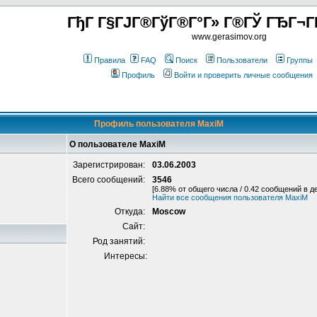
ГђГ Г§ГЈГ®ГўГ®Г°Г» Г®ГЎ ГЂГ¬Г
www.gerasimov.org
Правила
FAQ
Поиск
Пользователи
Группы
Профиль
Войти и проверить личные сообщения
Профиль пользователя MaxiM
О пользователе MaxiM
Зарегистрирован:
03.06.2003
Всего сообщений:
3546
[6.88% от общего числа / 0.42 сообщений в д
Найти все сообщения пользователя MaxiM
Откуда:
Moscow
Сайт:
Род занятий:
Интересы: