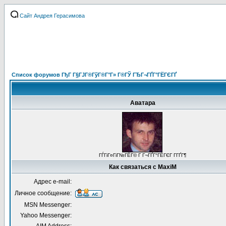
Сайт Андрея Герасимова
Список форумов ГђГ Г§ГЈГ®ГўГ®Г°Г» Г®ГЎ ГЂГ¬ГҐГ°ГЁГЄГҐ
Аватара
ГЃГіГ¤ГіГ№ГЁГ© Г Г¬ГҐГ°ГЁГЄГ Г­ГҐГ¶
Как связаться с MaxiM
Адрес e-mail:
Личное сообщение:
MSN Messenger:
Yahoo Messenger: