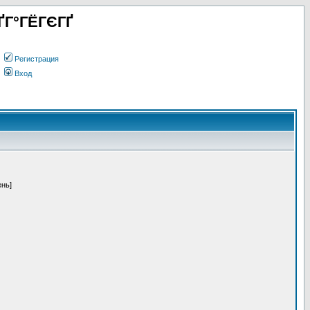
ҐГ°ГЁГЄГҐ
Регистрация
Вход
ень]